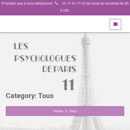
N’hésitez pas à nous téléphoner:
09 70 40 75 06
du lundi au vendredi de 8h
à 19h.
Category: Tous
Home
Tous