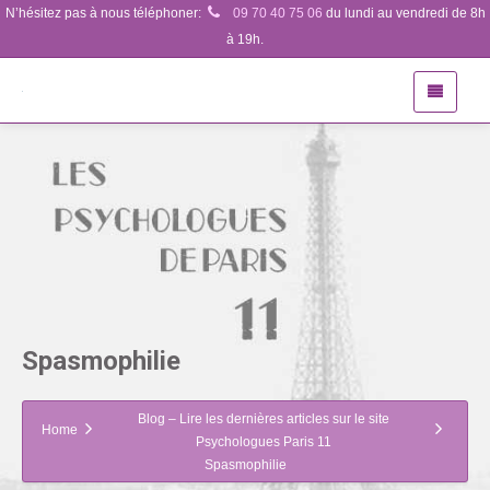
N’hésitez pas à nous téléphoner:
09 70 40 75 06
du lundi au vendredi de 8h
à 19h.
Spasmophilie
Blog – Lire les dernières articles sur le site
Home
Psychologues Paris 11
Spasmophilie