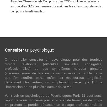
Troubles Obsessionnels Compulsifs : les TOCs sont des obsessions
au quotidien (1/2) Les pensées obsessionnelles et les comportements
compulsifs interfèrent-ils...
Consulter
un psychologue
On peut aller consulter un psychologue pour des troubles
d’ordre relationnel (difficultés sexuelles, conjugales,
professionnelles) ou des symptômes nerveux gênants
(insomnie, maux de tête ou de ventre, eczéma…). Ou parce
que l’on souffre, parce qu’on est malheureux, angoissé,
dépendant des autres, ou simplement parce que l’on a
l’impression de ne plus être acteur de sa vie.
Venir voir un psychologue de Psychologues Paris 11 peut aussi
répondre à un problème précis: arrêter de fumer, ou de rougir
en prenant la parole; dépasser un blocage professionnel; se