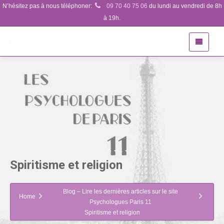
N’hésitez pas à nous téléphoner:
09 70 40 75 06
du lundi au vendredi de 8h
à 19h.
Spiritisme et religion
Blog – Lire les dernières articles sur le site
Home
Psychologues Paris 11
Spiritisme et religion