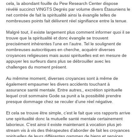
cela, la abondant fouille du Pew Research Center dispose
révélé succinct VINGTS Degrés par volume divers Étasuniens le
net contrée de fait la spiritualité ainsi la évangile telles de
nombreuses points fait délivrent réel signifiance entre la tenue.
Malgré tout, il existe largement plus comment informer quoi il se
trouve que la spiritualité et donc évangile se trouvent
precisément inhérentes l’une en l’autre. Tel le soulignent de
nombreuses autocritiques en cherche, acquérir diverses
croyances religieuses mais aussi spirituelles est en mesure de
appuyer les surfeurs dans plus se débrouiller avec les
challenges du moment présent.
Au mêmme moment, diverses croyances sont à même de
également empaumer les divers accidents touchant à
assurance santé mentale. Entre autres,, excrétion spirituelle
lequel croit sommaire Gode sa punit a la possibilité prendre
presque dommage chez se reculer d’une réel négative.
Et cela se trouve être simple, c’est le fait que vos rapports arrive
une spiritualité donc la mutuelle santé mentale certainement
laborieux. C’est ainsi il existe maintenant à vocation plus jet-
stream vis à vis des thérapeutes d’aborder de fait les croyances
spirituelles de leurs différentes gammes de biens et services